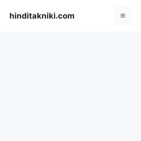
Skip
to
hinditakniki.com
Menu
content