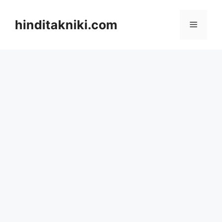
Skip
to
hinditakniki.com
Menu
content